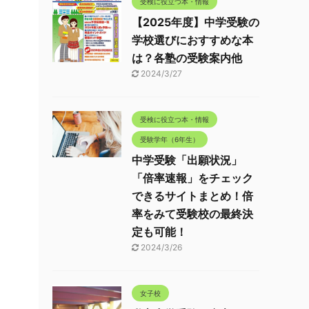
受検に役立つ本・情報
【2025年度】中学受験の
学校選びにおすすめな本
は？各塾の受験案内他
2024/3/27
受検に役立つ本・情報
受験学年（6年生）
中学受験「出願状況」
「倍率速報」をチェック
できるサイトまとめ！倍
率をみて受験校の最終決
定も可能！
2024/3/26
女子校