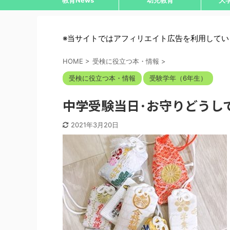
教育News
幼児教育
大
※当サイトではアフィリエイト広告を利用してい
HOME
>
受検に役立つ本・情報
>
受検に役立つ本・情報
受験学年（6年生）
中学受験当日･お守りどうし
2021年3月20日