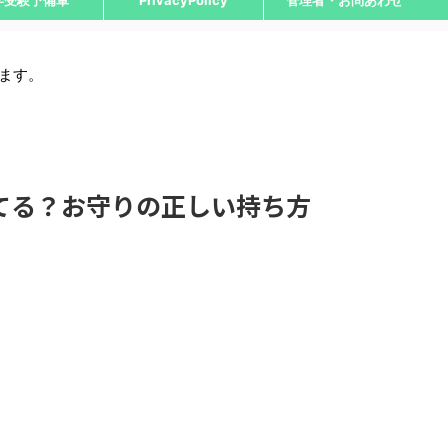
学受験予備軍
PrivacyPolicy
管理者・お問あわせ
ます。
てる？お守りの正しい持ち方