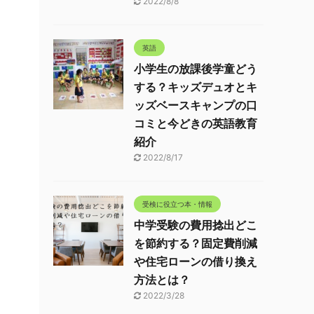
2022/8/8
英語
小学生の放課後学童どう
する？キッズデュオとキ
ッズベースキャンプの口
コミと今どきの英語教育
紹介
2022/8/17
受検に役立つ本・情報
中学受験の費用捻出どこ
を節約する？固定費削減
や住宅ローンの借り換え
方法とは？
2022/3/28