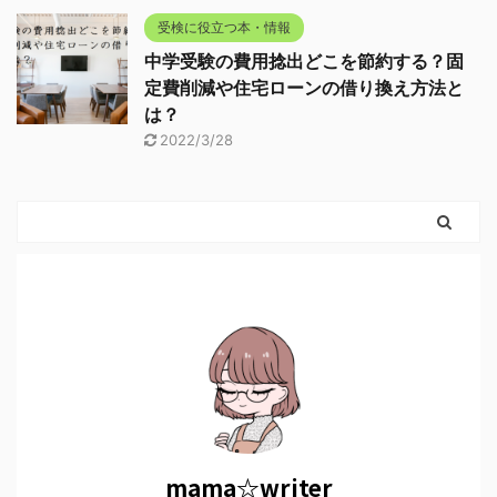
受検に役立つ本・情報
中学受験の費用捻出どこを節約する？固
定費削減や住宅ローンの借り換え方法と
は？
2022/3/28
mama☆writer