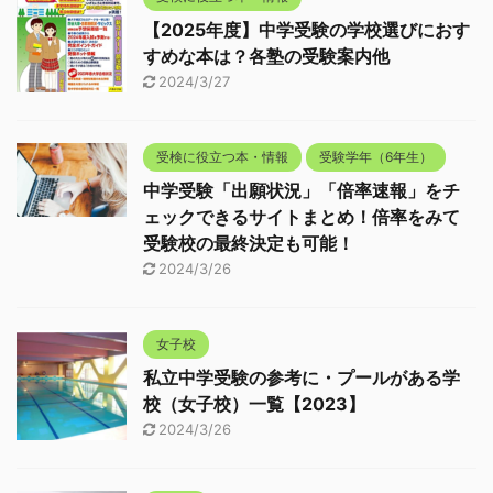
【2025年度】中学受験の学校選びにおす
すめな本は？各塾の受験案内他
2024/3/27
受検に役立つ本・情報
受験学年（6年生）
中学受験「出願状況」「倍率速報」をチ
ェックできるサイトまとめ！倍率をみて
受験校の最終決定も可能！
2024/3/26
女子校
私立中学受験の参考に・プールがある学
校（女子校）一覧【2023】
2024/3/26