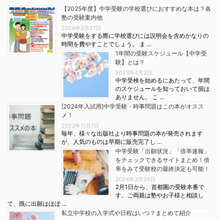
【2025年度】中学受験の学校選びにおすすめな本は？各
塾の受験案内他
2024年3月27日
中学受験をする際に学校選びには説明会を含めかなりの
時間を費やすことでしょう。 ま …
1年間の受験スケジュール【中学受
験】とは？
2023年4月2日
中学受検を始めるにあたって、年間
のスケジュールを知っておいて損は
ありません。 こ …
[2024年入試用]中学受験・時事問題はこの本がオスス
メ！
2023年11月7日
毎年、様々な出版社より時事問題の本が発売されます
が、人気のものは早期に販売完了し …
中学受験「出願状況」「倍率速報」
をチェックできるサイトまとめ！倍
率をみて受験校の最終決定も可能！
2024年3月26日
2月1日から、首都圏の受験本番で
す。ご両親は塾やお子様と相談し
て、既に出願はほぼ …
私立中学校の入学式や日程はいつ？まとめて紹介